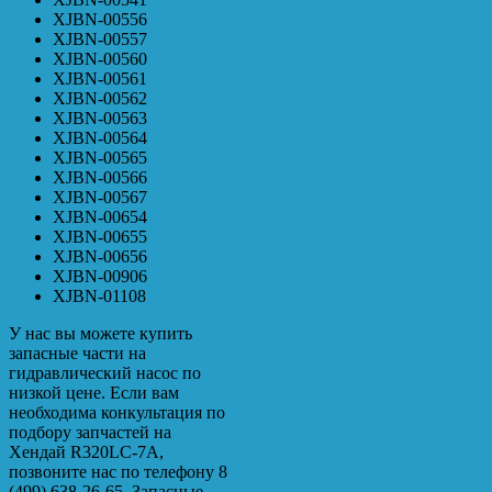
XJBN-00556
XJBN-00557
XJBN-00560
XJBN-00561
XJBN-00562
XJBN-00563
XJBN-00564
XJBN-00565
XJBN-00566
XJBN-00567
XJBN-00654
XJBN-00655
XJBN-00656
XJBN-00906
XJBN-01108
У нас вы можете купить
запасные части на
гидравлический насос по
низкой цене. Если вам
необходима конкультация по
подбору запчастей на
Хендай R320LC-7A,
позвоните нас по телефону 8
(499) 638-26-65. Запасные