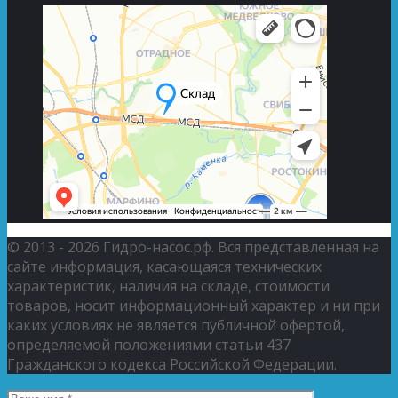
© 2013 - 2026 Гидро-насос.рф. Вся представленная на
сайте информация, касающаяся технических
характеристик, наличия на складе, стоимости
товаров, носит информационный характер и ни при
каких условиях не является публичной офертой,
определяемой положениями статьи 437
Гражданского кодекса Российской Федерации.