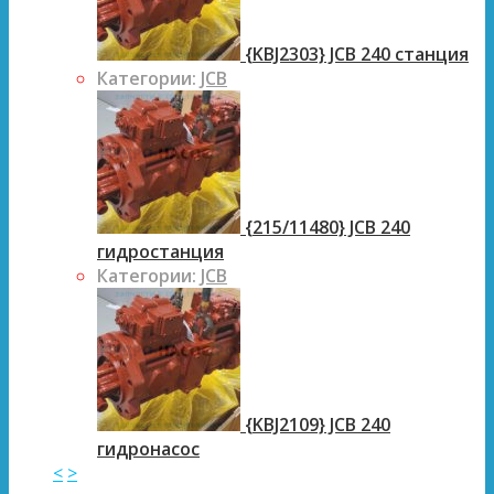
{KBJ2303} JCB 240 станция
Категории:
JCB
{215/11480} JCB 240
гидростанция
Категории:
JCB
{KBJ2109} JCB 240
гидронасос
<
>