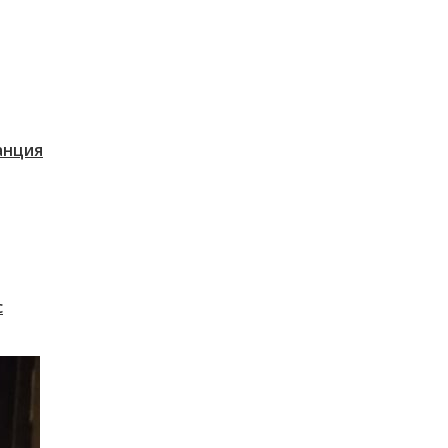
танция
с