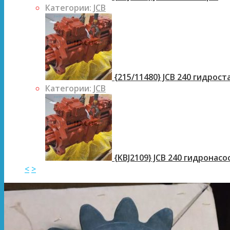
Категории:
JCB
{215/11480} JCB 240 гидрос
Категории:
JCB
{KBJ2109} JCB 240 гидронасо
<
>