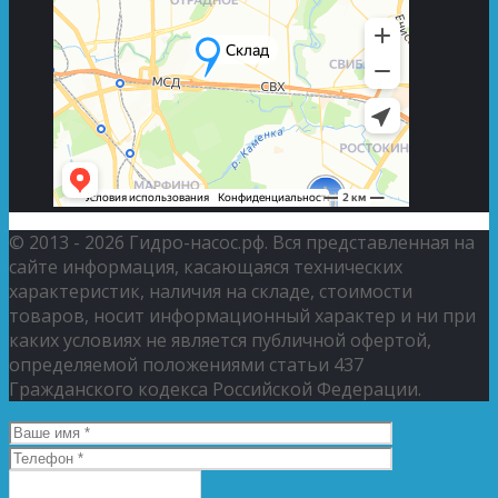
© 2013 - 2026 Гидро-насос.рф. Вся представленная на
сайте информация, касающаяся технических
характеристик, наличия на складе, стоимости
товаров, носит информационный характер и ни при
каких условиях не является публичной офертой,
определяемой положениями статьи 437
Гражданского кодекса Российской Федерации.