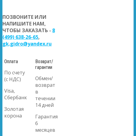
ПОЗВОНИТЕ ИЛИ
НАПИШИТЕ НАМ,
ЧТОБЫ ЗАКАЗАТЬ -
8
(499) 638-26-65
,
gk.gidro@yandex.ru
Оплата
Возврат/
гарантии
По счету
Обмен/
(с НДС)
возврат
Visa,
в
Сбербанк
течении
14 дней
Золотая
корона
Гарантия
6
месяцев