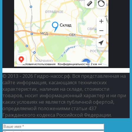
© 2013 - 2026 Гидро-насос.рф. Вся представленная на
сайте информация, касающаяся технических
характеристик, наличия на складе, стоимости
товаров, носит информационный характер и ни при
каких условиях не является публичной офертой,
определяемой положениями статьи 437
Гражданского кодекса Российской Федерации.