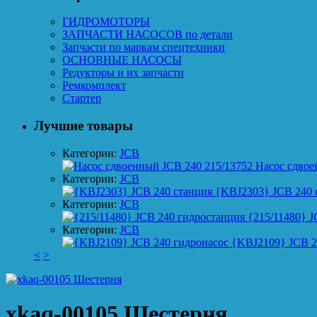
ГИДРОМОТОРЫ
ЗАПЧАСТИ НАСОСОВ по детали
Запчасти по маркам спецтехники
ОСНОВНЫЕ НАСОСЫ
Редукторы и их запчасти
Ремкомплект
Стартер
Лучшие товары
Категории:
JCB
Насос сдвое
Категории:
JCB
{KBJ2303} JCB 240 
Категории:
JCB
{215/11480} J
Категории:
JCB
{KBJ2109} JCB 2
<
>
xkaq-00105 Шестерня