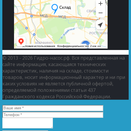
© 2013 - 2026 Гидро-насос.рф. Вся представленная на
сайте информация, касающаяся технических
характеристик, наличия на складе, стоимости
товаров, носит информационный характер и ни при
каких условиях не является публичной офертой,
определяемой положениями статьи 437
Гражданского кодекса Российской Федерации.