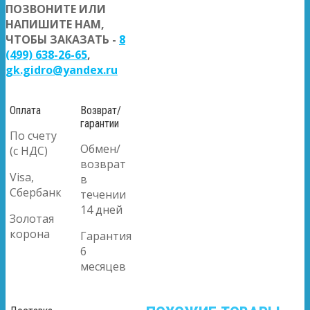
ПОЗВОНИТЕ ИЛИ
НАПИШИТЕ НАМ,
ЧТОБЫ ЗАКАЗАТЬ -
8
(499) 638-26-65
,
gk.gidro@yandex.ru
Оплата
Возврат/
гарантии
По счету
Обмен/
(с НДС)
возврат
Visa,
в
Сбербанк
течении
14 дней
Золотая
корона
Гарантия
6
месяцев