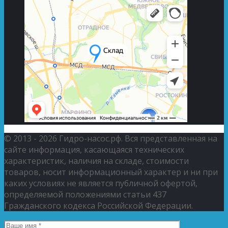
© 2013 - 2026 Гидро-насос.рф. Вся представленная на
сайте информация, касающаяся технических
характеристик, наличия на складе, стоимости
товаров, носит информационный характер и ни при
каких условиях не является публичной офертой,
определяемой положениями статьи 437
Гражданского кодекса Российской Федерации.