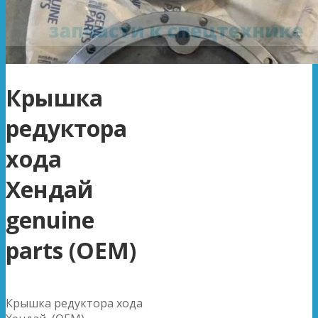
Крышка
редуктора
хода
Хендай
genuine
parts (OEM)
Крышка редуктора хода