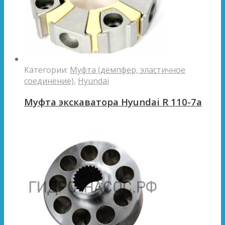
Категории:
Муфта (демпфер, эластичное
соединение)
,
Hyundai
Муфта экскаватора Hyundai R 110-7a