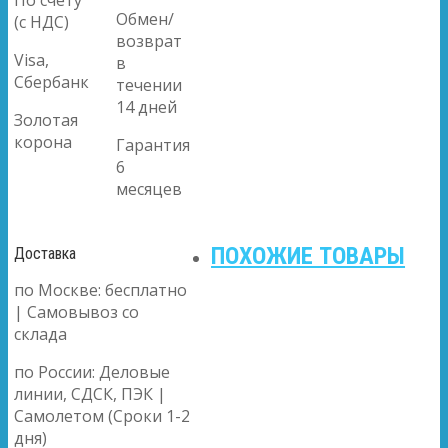
По счету
Обмен/
(с НДС)
возврат
Visa,
в
Сбербанк
течении
14 дней
Золотая
корона
Гарантия
6
месяцев
ПОХОЖИЕ ТОВАРЫ
Доставка
по Москве: бесплатно
| Самовывоз со
склада
по России: Деловые
линии, СДСК, ПЭК |
Самолетом (Сроки 1-2
дня)