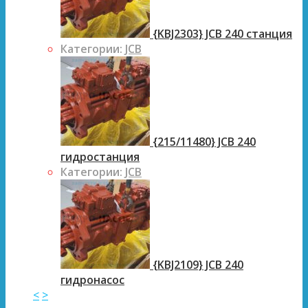
{KBJ2303} JCB 240 станция
Категории:
JCB
{215/11480} JCB 240
гидростанция
Категории:
JCB
{KBJ2109} JCB 240
гидронасос
<
>