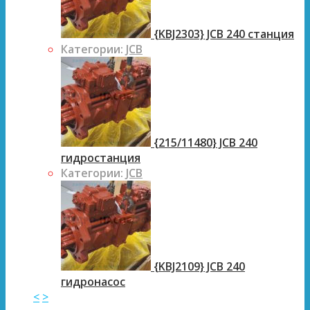
{KBJ2303} JCB 240 станция
Категории:
JCB
{215/11480} JCB 240
гидростанция
Категории:
JCB
{KBJ2109} JCB 240
гидронасос
<
>