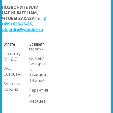
ПОЗВОНИТЕ ИЛИ
НАПИШИТЕ НАМ,
ЧТОБЫ ЗАКАЗАТЬ -
8
(499) 638-26-65
,
gk.gidro@yandex.ru
Оплата
Возврат/
гарантии
По счету
Обмен/
(с НДС)
возврат
Visa,
в
Сбербанк
течении
14 дней
Золотая
корона
Гарантия
6
месяцев