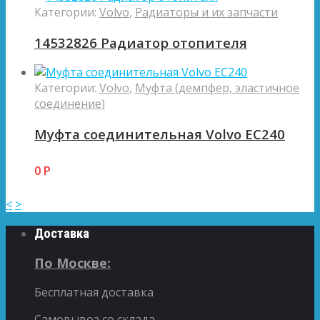
Категории:
Volvo
,
Радиаторы и их запчасти
14532826 Радиатор отопителя
Категории:
Volvo
,
Муфта (демпфер, эластичное
соединение)
Муфта соединительная Volvo EC240
0
Р
<
>
Доставка
По Москве:
Бесплатная доставка
Самовывоз со склада