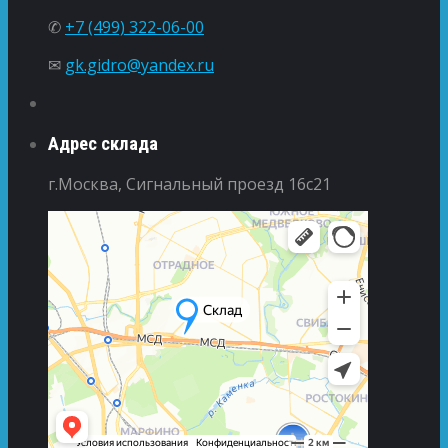
✆
+7 (499) 322-06-00
✉
gk.gidro@yandex.ru
Адрес склада
г.Москва, Сигнальный проезд 16с21