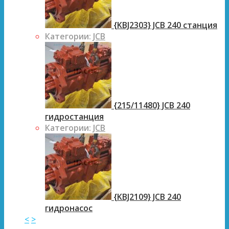
{KBJ2303} JCB 240 станция
Категории:
JCB
{215/11480} JCB 240
гидростанция
Категории:
JCB
{KBJ2109} JCB 240
гидронасос
<
>