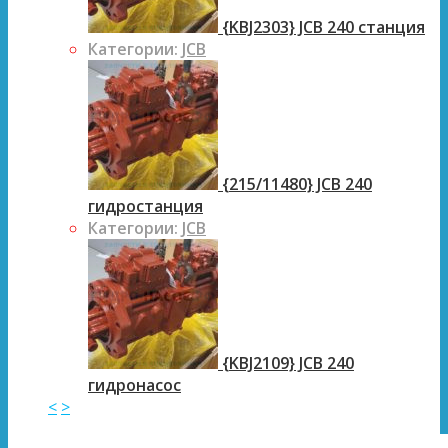
{KBJ2303} JCB 240 станция
Категории:
JCB
{215/11480} JCB 240
гидростанция
Категории:
JCB
{KBJ2109} JCB 240
гидронасос
<
>