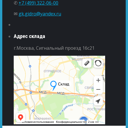
✆
+7 (499) 322-06-00
✉
gk.gidro@yandex.ru
Адрес склада
г.Москва, Сигнальный проезд 16с21