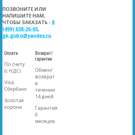
ПОЗВОНИТЕ ИЛИ
НАПИШИТЕ НАМ,
ЧТОБЫ ЗАКАЗАТЬ -
8
(499) 638-26-65
,
gk.gidro@yandex.ru
Оплата
Возврат/
гарантии
По счету
Обмен/
(с НДС)
возврат
Visa,
в
Сбербанк
течении
14 дней
Золотая
корона
Гарантия
6
месяцев