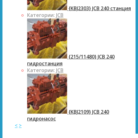
{KBJ2303} JCB 240 станция
Категории:
JCB
{215/11480} JCB 240
гидростанция
Категории:
JCB
{KBJ2109} JCB 240
гидронасос
<
>