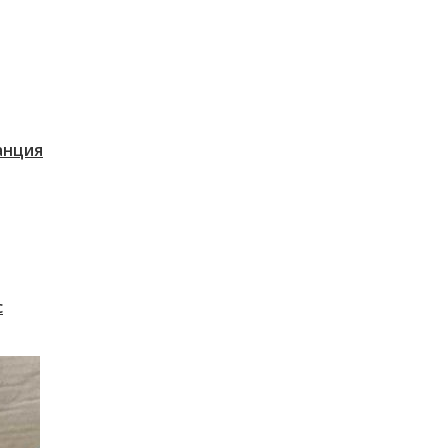
танция
с