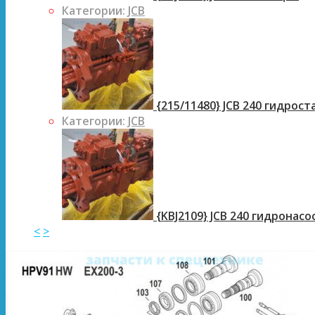
Категории:
JCB
{215/11480} JCB 240 гидрос
Категории:
JCB
{KBJ2109} JCB 240 гидронасо
<
>