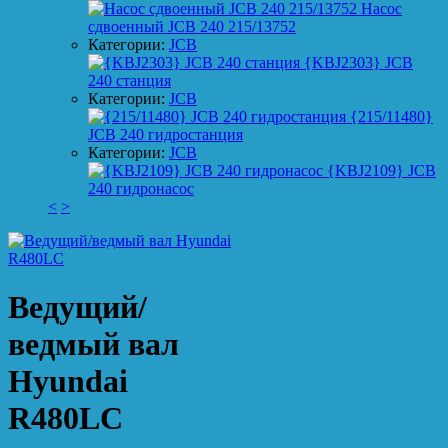
Насос
сдвоенный JCB 240 215/13752
Категории:
JCB
{KBJ2303} JCB
240 станция
Категории:
JCB
{215/11480}
JCB 240 гидростанция
Категории:
JCB
{KBJ2109} JCB
240 гидронасос
<
>
Ведущий/
ведмый вал
Hyundai
R480LC