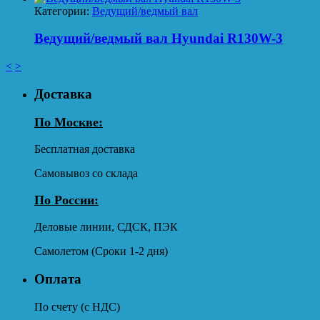
Категории:
Ведущий/ведмый вал
Ведущий/ведмый вал Hyundai R130W-3
<
>
Доставка
По Москве:
Бесплатная доставка
Самовывоз со склада
По России:
Деловые линии, СДСК, ПЭК
Самолетом (Сроки 1-2 дня)
Оплата
По счету (с НДС)