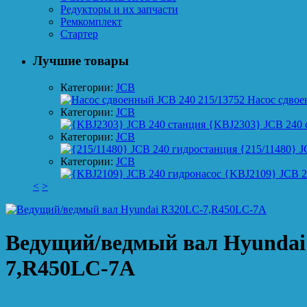
Редукторы и их запчасти
Ремкомплект
Стартер
Лучшие товары
Категории:
JCB
Насос сдвое
Категории:
JCB
{KBJ2303} JCB 240 
Категории:
JCB
{215/11480} J
Категории:
JCB
{KBJ2109} JCB 2
<
>
Ведущий/ведмый вал Hyundai
7,R450LC-7A