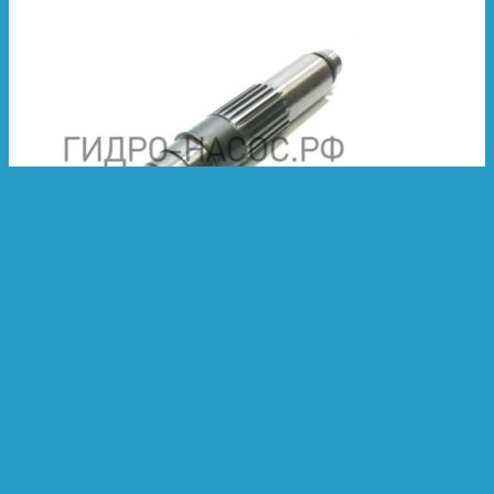
Категории:
Ведущий/ведмый вал
Ведущий/ведмый вал Hyundai R1400W-
7