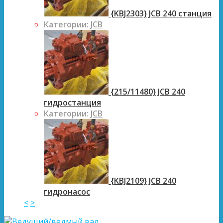
{KBJ2303} JCB 240 станция
Категории:
JCB
{215/11480} JCB 240
гидростанция
Категории:
JCB
{KBJ2109} JCB 240
гидронасос
<
>