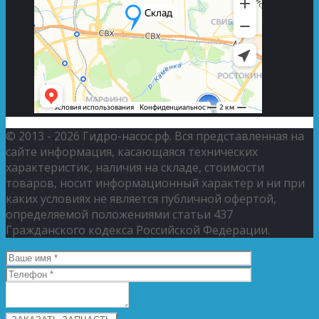
© 2013 - 2026 Гидро-насос.рф. Вся представленная на
сайте информация, касающаяся технических
характеристик, наличия на складе, стоимости
товаров, носит информационный характер и ни при
каких условиях не является публичной офертой,
определяемой положениями статьи 437
Гражданского кодекса Российской Федерации.