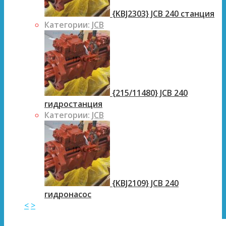
{KBJ2303} JCB 240 станция
Категории:
JCB
{215/11480} JCB 240
гидростанция
Категории:
JCB
{KBJ2109} JCB 240
гидронасос
<
>