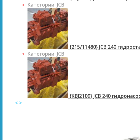
Категории:
JCB
{215/11480} JCB 240 гидрос
Категории:
JCB
{KBJ2109} JCB 240 гидронасо
<
>