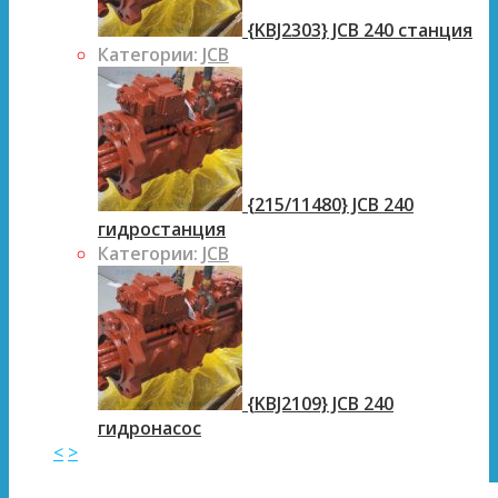
{KBJ2303} JCB 240 станция
Категории:
JCB
{215/11480} JCB 240
гидростанция
Категории:
JCB
{KBJ2109} JCB 240
гидронасос
<
>