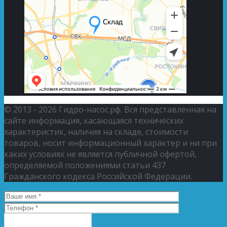
© 2013 - 2026 Гидро-насос.рф. Вся представленная на
сайте информация, касающаяся технических
характеристик, наличия на складе, стоимости
товаров, носит информационный характер и ни при
каких условиях не является публичной офертой,
определяемой положениями статьи 437
Гражданского кодекса Российской Федерации.