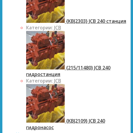
{KBJ2303} JCB 240 станция
Категории:
JCB
{215/11480} JCB 240
гидростанция
Категории:
JCB
{KBJ2109} JCB 240
гидронасос