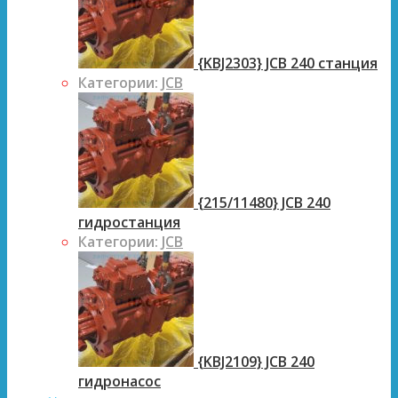
{KBJ2303} JCB 240 станция
Категории:
JCB
{215/11480} JCB 240
гидростанция
Категории:
JCB
{KBJ2109} JCB 240
гидронасос