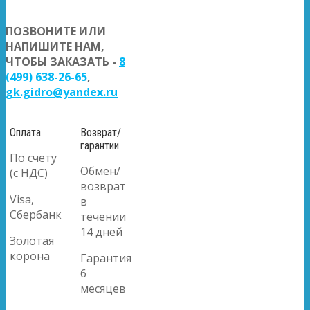
ПОЗВОНИТЕ ИЛИ
НАПИШИТЕ НАМ,
ЧТОБЫ ЗАКАЗАТЬ -
8
(499) 638-26-65
,
gk.gidro@yandex.ru
Оплата
Возврат/
гарантии
По счету
Обмен/
(с НДС)
возврат
Visa,
в
Сбербанк
течении
14 дней
Золотая
корона
Гарантия
6
месяцев