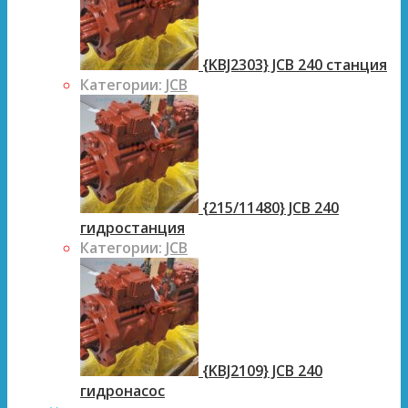
{KBJ2303} JCB 240 станция
Категории:
JCB
{215/11480} JCB 240
гидростанция
Категории:
JCB
{KBJ2109} JCB 240
гидронасос