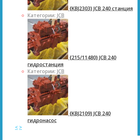
{KBJ2303} JCB 240 станция
Категории:
JCB
{215/11480} JCB 240
гидростанция
Категории:
JCB
{KBJ2109} JCB 240
гидронасос
<
>