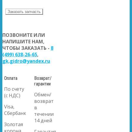
Заказать запчасть
ПОЗВОНИТЕ ИЛИ
НАПИШИТЕ НАМ,
ЧТОБЫ ЗАКАЗАТЬ -
8
(499) 638-26-65
,
gk.gidro@yandex.ru
Оплата
Возврат/
гарантии
По счету
Обмен/
(с НДС)
возврат
Visa,
в
Сбербанк
течении
14 дней
Золотая
корона
Гарантия