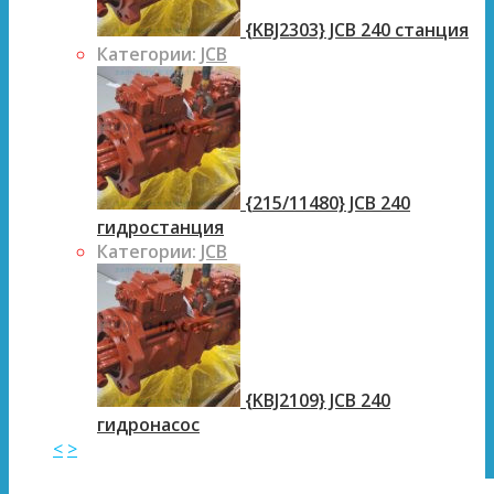
{KBJ2303} JCB 240 станция
Категории:
JCB
{215/11480} JCB 240
гидростанция
Категории:
JCB
{KBJ2109} JCB 240
гидронасос
<
>