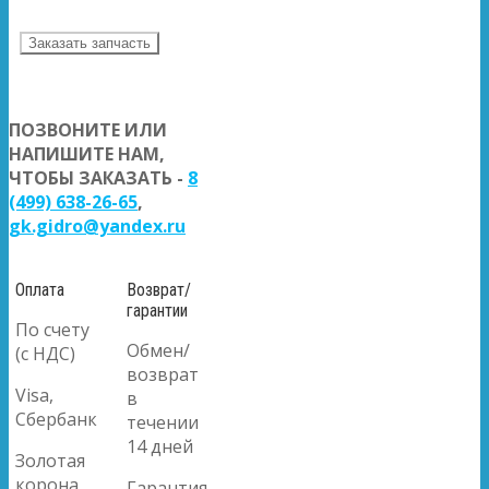
Заказать запчасть
ПОЗВОНИТЕ ИЛИ
НАПИШИТЕ НАМ,
ЧТОБЫ ЗАКАЗАТЬ -
8
(499) 638-26-65
,
gk.gidro@yandex.ru
Оплата
Возврат/
гарантии
По счету
Обмен/
(с НДС)
возврат
Visa,
в
Сбербанк
течении
14 дней
Золотая
корона
Гарантия