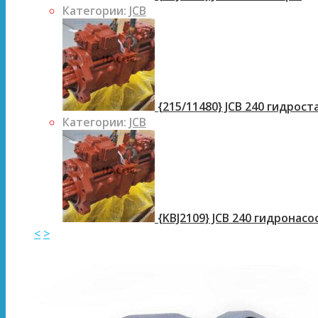
Категории:
JCB
{215/11480} JCB 240 гидрос
Категории:
JCB
{KBJ2109} JCB 240 гидронасо
<
>