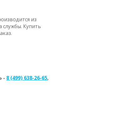
роизводится из
 службы. Купить
аказ.
 -
8 (499) 638-26-65
,