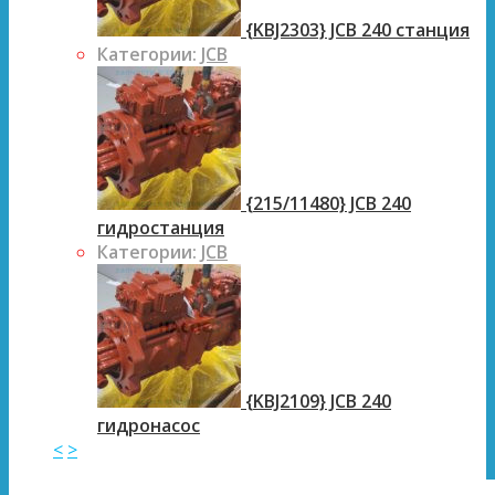
{KBJ2303} JCB 240 станция
Категории:
JCB
{215/11480} JCB 240
гидростанция
Категории:
JCB
{KBJ2109} JCB 240
гидронасос
<
>