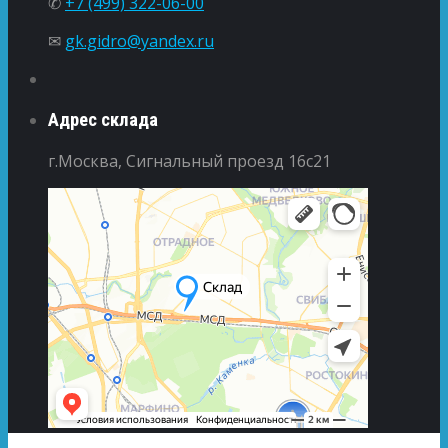
✆
+7 (499) 322-06-00
✉
gk.gidro@yandex.ru
Адрес склада
г.Москва, Сигнальный проезд 16с21