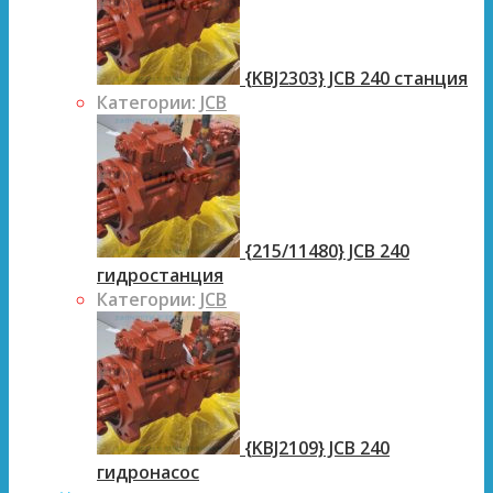
{KBJ2303} JCB 240 станция
Категории:
JCB
{215/11480} JCB 240
гидростанция
Категории:
JCB
{KBJ2109} JCB 240
гидронасос