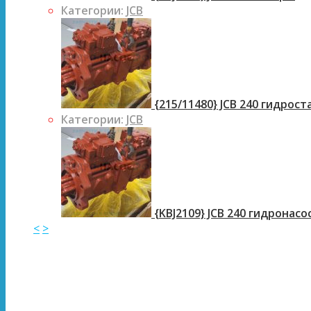
Категории:
JCB
{215/11480} JCB 240 гидрос
Категории:
JCB
{KBJ2109} JCB 240 гидронасо
<
>