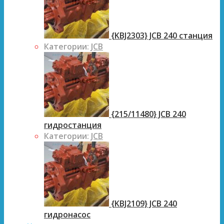
{KBJ2303} JCB 240 станция
Категории:
JCB
{215/11480} JCB 240
гидростанция
Категории:
JCB
{KBJ2109} JCB 240
гидронасос