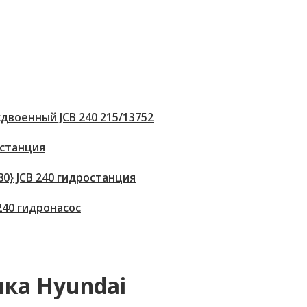
двоенный JCB 240 215/13752
 станция
80} JCB 240 гидростанция
 240 гидронасос
ка Hyundai