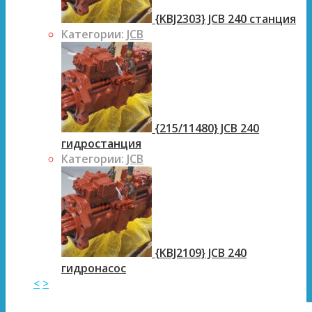
{KBJ2303} JCB 240 станция
Категории:
JCB
{215/11480} JCB 240
гидростанция
Категории:
JCB
{KBJ2109} JCB 240
гидронасос
<
>