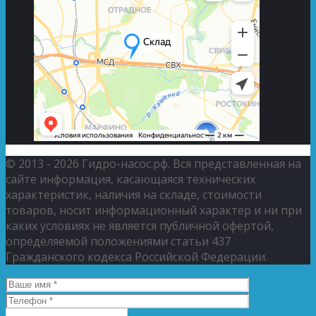
© 2013 - 2026 Гидро-насос.рф. Вся представленная на
сайте информация, касающаяся технических
характеристик, наличия на складе, стоимости
товаров, носит информационный характер и ни при
каких условиях не является публичной офертой,
определяемой положениями статьи 437
Гражданского кодекса Российской Федерации.