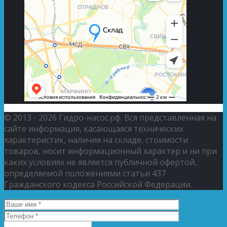
© 2013 - 2026 Гидро-насос.рф. Вся представленная на
сайте информация, касающаяся технических
характеристик, наличия на складе, стоимости
товаров, носит информационный характер и ни при
каких условиях не является публичной офертой,
определяемой положениями статьи 437
Гражданского кодекса Российской Федерации.