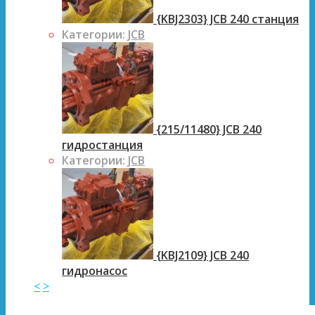
{KBJ2303} JCB 240 станция
Категории:
JCB
{215/11480} JCB 240
гидростанция
Категории:
JCB
{KBJ2109} JCB 240
гидронасос
<
>