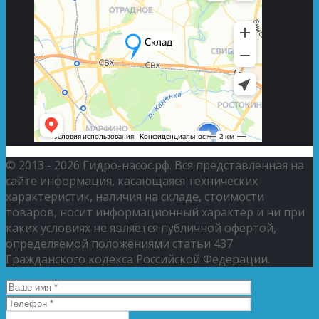
© 2013 - 2026 Гидро-насос.рф. Вся представленная на
сайте информация, касающаяся технических
характеристик, наличия на складе, стоимости
товаров, носит информационный характер и ни при
каких условиях не является публичной офертой,
определяемой положениями статьи 437
Гражданского кодекса Российской Федерации.