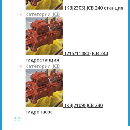
{KBJ2303} JCB 240 станция
Категории:
JCB
{215/11480} JCB 240
гидростанция
Категории:
JCB
{KBJ2109} JCB 240
гидронасос
<
>