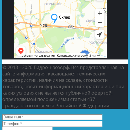
© 2013 - 2026 Гидро-насос.рф. Вся представленная на
сайте информация, касающаяся технических
характеристик, наличия на складе, стоимости
товаров, носит информационный характер и ни при
каких условиях не является публичной офертой,
определяемой положениями статьи 437
Гражданского кодекса Российской Федерации.