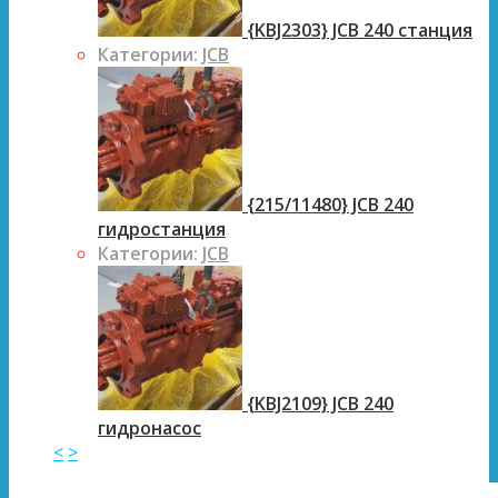
{KBJ2303} JCB 240 станция
Категории:
JCB
{215/11480} JCB 240
гидростанция
Категории:
JCB
{KBJ2109} JCB 240
гидронасос
<
>