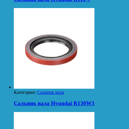
Категории:
Сальник вала
Сальник вала Hyundai R130W3