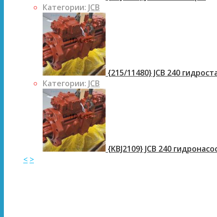
Категории:
JCB
{215/11480} JCB 240 гидрос
Категории:
JCB
{KBJ2109} JCB 240 гидронасо
<
>