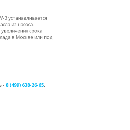
W-3 устанавливается
сла из насоса.
 увеличения срока
клада в Москве или под
 -
8 (499) 638-26-65
,