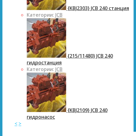
{KBJ2303} JCB 240 станция
Категории:
JCB
{215/11480} JCB 240
гидростанция
Категории:
JCB
{KBJ2109} JCB 240
гидронасос
<
>