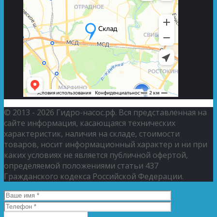
© 2013 - 2026 Гидро-насос.рф. Вся представленная на
сайте информация, касающаяся технических
характеристик, наличия на складе, стоимости
товаров, носит информационный характер и ни при
каких условиях не является публичной офертой,
определяемой положениями статьи 437
Гражданского кодекса Российской Федерации.