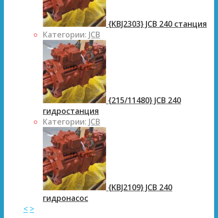
{KBJ2303} JCB 240 станция
Категории:
JCB
{215/11480} JCB 240
гидростанция
Категории:
JCB
{KBJ2109} JCB 240
гидронасос
<
>