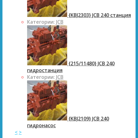
{KBJ2303} JCB 240 станция
Категории:
JCB
{215/11480} JCB 240
гидростанция
Категории:
JCB
{KBJ2109} JCB 240
гидронасос
<
>