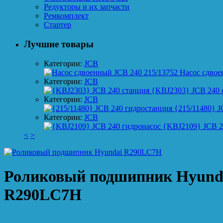
Редукторы и их запчасти
Ремкомплект
Стартер
Лучшие товары
Категории:
JCB
Насос сдвое
Категории:
JCB
{KBJ2303} JCB 240 
Категории:
JCB
{215/11480} J
Категории:
JCB
{KBJ2109} JCB 2
<
>
Роликовый подшипник Hyund
R290LC7H