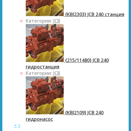
{KBJ2303} JCB 240 станция
Категории:
JCB
{215/11480} JCB 240
гидростанция
Категории:
JCB
{KBJ2109} JCB 240
гидронасос
<
>