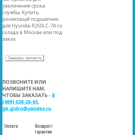
увеличения срока
службы. Купить
роликовый подшипник
для Hyundai R250LC-7A со
склада в Москве или под
заказ.
Заказать запчасть
ПОЗВОНИТЕ ИЛИ
НАПИШИТЕ НАМ,
ЧТОБЫ ЗАКАЗАТЬ -
8
(499) 638-26-65
,
gk.gidro@yandex.ru
Оплата
Возврат/
гарантии