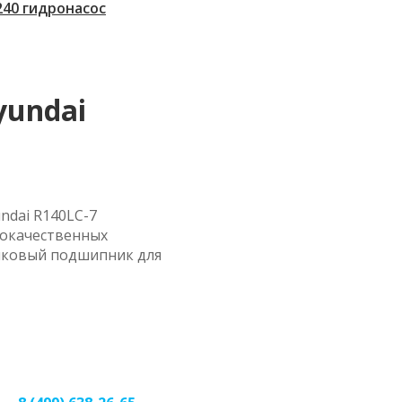
 240 гидронасос
undai
ndai R140LC-7
кокачественных
ликовый подшипник для