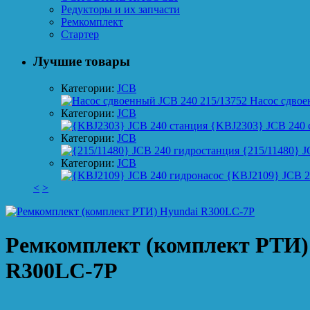
Редукторы и их запчасти
Ремкомплект
Стартер
Лучшие товары
Категории:
JCB
Насос сдвое
Категории:
JCB
{KBJ2303} JCB 240 
Категории:
JCB
{215/11480} J
Категории:
JCB
{KBJ2109} JCB 2
<
>
Ремкомплект (комплект РТИ)
R300LC-7P