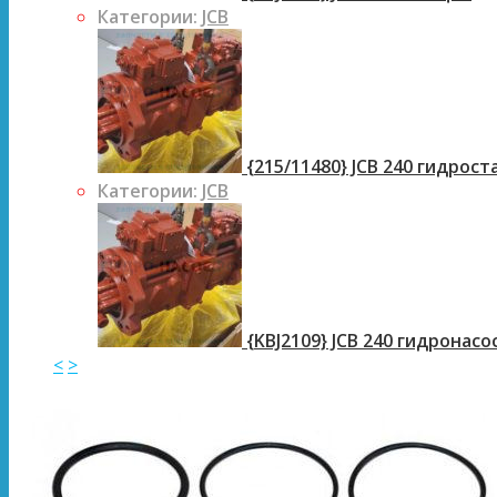
Категории:
JCB
{215/11480} JCB 240 гидрос
Категории:
JCB
{KBJ2109} JCB 240 гидронасо
<
>