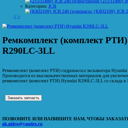
{215/11480} J
Категории:
JCB
{KBJ2109} JCB 2
<
>
Ремкомплект (комплект РТИ)
R290LC-3LL
Ремкомплект (комплект РТИ) гидронасоса экскаватора Hyunda
Производится из высококачественных материалов для увеличе
ремкомплект (комплект РТИ) Hyundai R290LC-3LL со склада в 
Заказать запчасть
ПОЗВОНИТЕ ИЛИ НАПИШИТЕ НАМ, ЧТОБЫ ЗАКАЗАТЬ
gk.gidro@yandex.ru