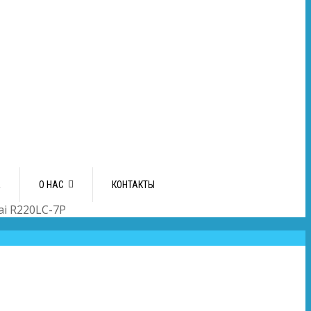
А
О НАС
КОНТАКТЫ
i R220LC-7P