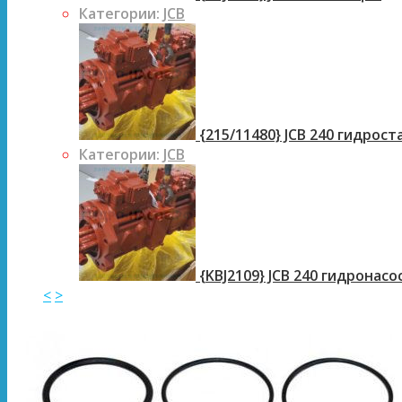
Категории:
JCB
{215/11480} JCB 240 гидрос
Категории:
JCB
{KBJ2109} JCB 240 гидронасо
<
>