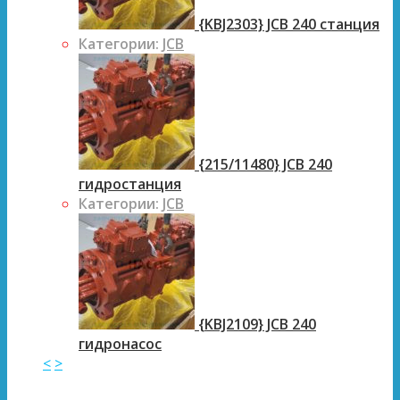
{KBJ2303} JCB 240 станция
Категории:
JCB
{215/11480} JCB 240
гидростанция
Категории:
JCB
{KBJ2109} JCB 240
гидронасос
<
>